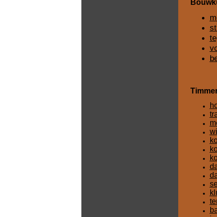
Bouwku
m
s
te
v
b
Timme
h
tr
m
wi
ko
ko
ko
d
d
se
k
te
b