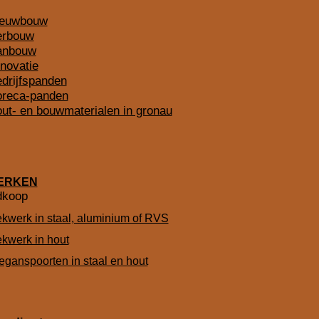
ieuwbouw
erbouw
anbouw
novatie
edrijfspanden
oreca-panden
out- en bouwmaterialen in gronau
ERKEN
dkoop
kwerk in staal, aluminium of RVS
kwerk in hout
eganspoorten in staal en hout