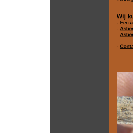
Wij k
- Een
a
-
Asbe
-
Asbes
-
Conta