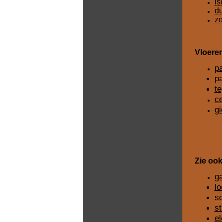
is
du
z
Vloere
p
p
te
c
gi
Zie ook
ga
lo
sc
s
el