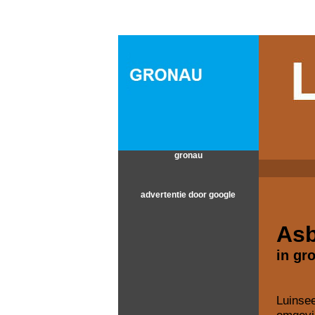
gronau
advertentie door google
Asb
in gr
Luinse