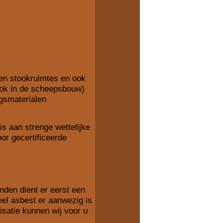
 en stookruimtes en ook
(ook in de scheepsbouw)
ngsmaterialen
is aan strenge wettelijke
or gecertificeerde
den dient er eerst een
eel asbest er aanwezig is
isatie kunnen wij voor u