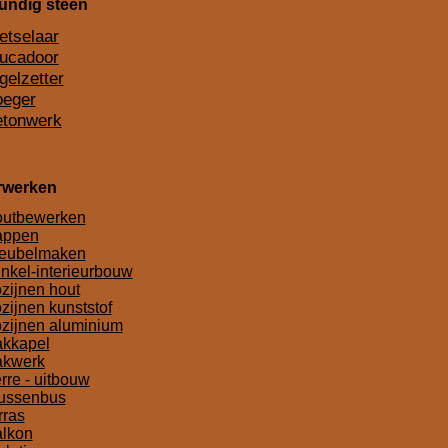
ndig steen
etselaar
tucadoor
gelzetter
oeger
etonwerk
rwerken
outbewerken
appen
eubelmaken
nkel-interieurbouw
zijnen hout
zijnen kunststof
zijnen aluminium
akkapel
akwerk
rre - uitbouw
lussenbus
rras
alkon