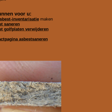
unnen voor u:
sbest-inventarisatie
maken
st
saneren
t golfplaten verwijderen
ctpagina asbestsaneren