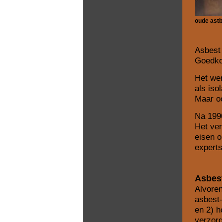
oude astb
Asbest 
Goedkoo
Het wer
als iso
Maar oo
Na 1990
Het ver
eisen o
expert
Asbest
Alvore
asbest-
en 2) h
verzor