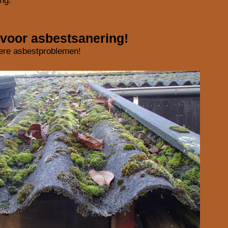
ng.
voor asbestsanering!
ere asbestproblemen!