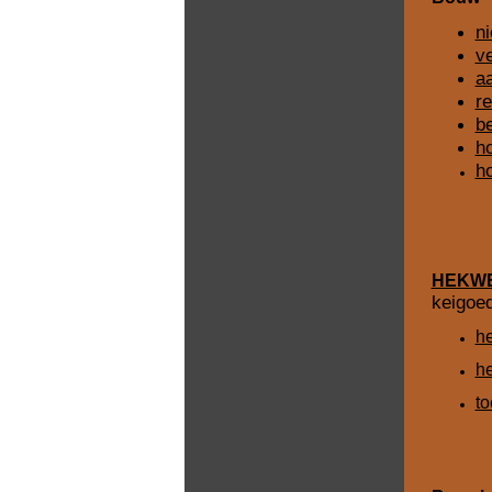
n
v
a
re
b
h
h
HEKW
keigoe
he
he
to