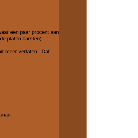
waar een paar procent aan
de platen barsten)
it meer verlaten.. Dat
ronau