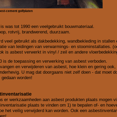
est-cement golfplaten
is was tot 1990 een veelgebruikt bouwmateriaal.
p, rotvrij, brandwerend, duurzaam.
d veel gebruikt als dakbedekking, wandbekleding in stallen
latie van leidingen van verwarmings- en stoominstallaties. 
k is asbest verwerkt in vinyl / zeil en andere vloerbedekki
 is de toepassing en verwerking van asbest verboden.
vangen en verwijderen van asbest, hoe klein en gering ook, 
nderhevig. U mag dat doorgaans niet zelf doen - dat moet do
s gedaan worden!
inventarisatie
ns er werkzaamheden aan asbest produkten plaats mogen vin
inventarisatie plaats te vinden om 1) te bepalen of- en hoev
oe het veilig verwijderd kan worden. Ook een asbestinventar
gen!