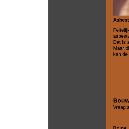
Asbest
Feiteli
asbestv
Dat is 
Maar di
kan de
Bouw
Vraag a
Bouw