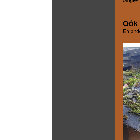
omgevi
Oók 
En and