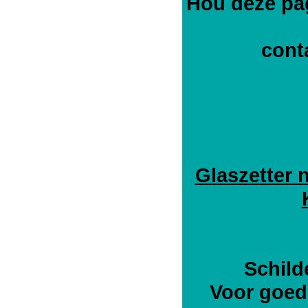
Hou deze pag
cont
Glaszetter 
Schild
Voor goed