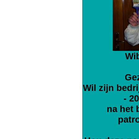
Wi
Gez
Wil zijn bedr
- 2
na het 
patr