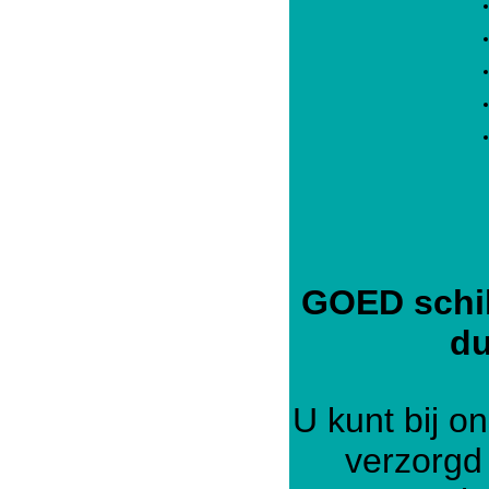
GOED schil
du
U kunt bij on
verzorgd 