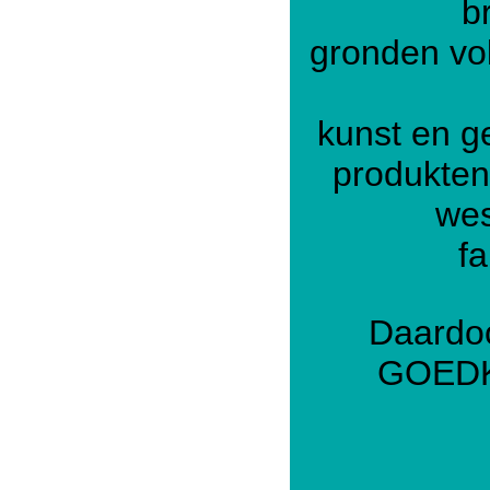
b
gronden vo
kunst en ge
produkten
wes
fa
Daardoo
GOEDK