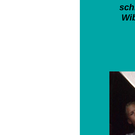
sch
Wi