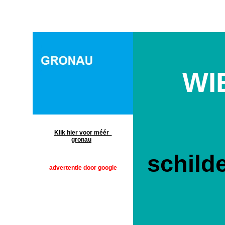
WI
gronau
Klik hier voor méér
gronau
schild
advertentie door google