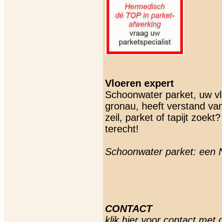
Vloeren expert
Schoonwater parket, uw vl
gronau, heeft verstand van
zeil, parket of tapijt zoek
terecht!
Schoonwater parket: een 
CONTACT
klik hier voor contact
met d