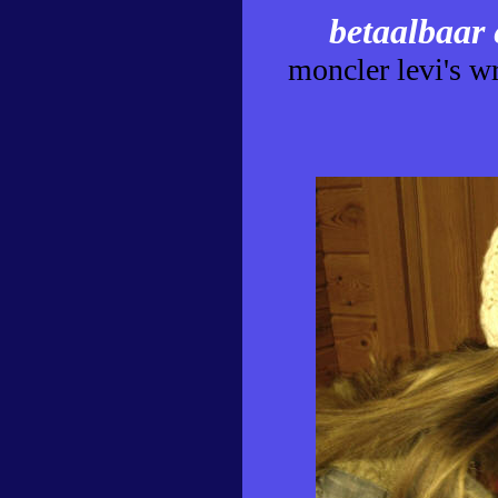
betaalbaar
moncler levi's wr