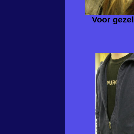
Voor gezel