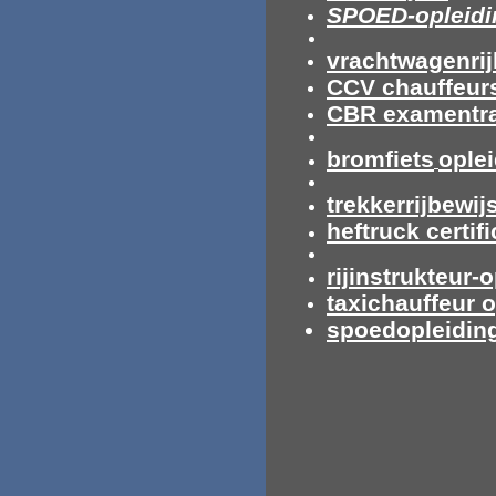
SPOED-opleidi
vrachtwagenrij
CCV chauffeur
CBR examentra
bromfiets
ople
trekkerrijbewij
heftruck certif
rijinstrukteur-
taxichauffeur 
spoedopleiding