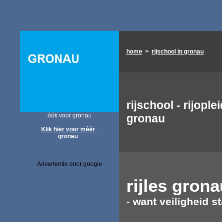
home
>
rijschool in gronau
rijschool - rijople
óók voor gronau
gronau
Klik hier voor méér
gronau
Advertentie door google
rijles
grona
- want veiligheid st