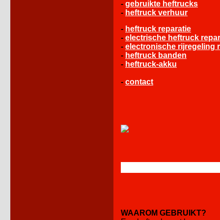
-
gebruikte heftrucks
-
heftruck verhuur
-
heftruck reparatie
-
electrische heftruck repar
-
electronische rijregeling 
-
heftruck banden
-
heftruck-akku
-
contact
WAAROM GEBRUIKT?