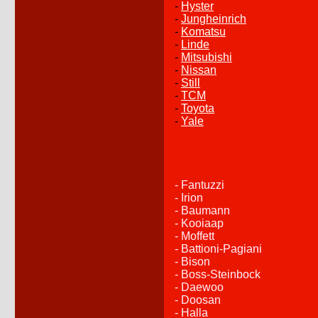
-
Hyster
-
Jungheinrich
-
Komatsu
-
Linde
-
Mitsubishi
-
Nissan
-
Still
-
TCM
-
Toyota
-
Yale
- Fantuzzi
- Irion
- Baumann
- Kooiaap
- Moffett
- Battioni-Pagiani
- Bison
- Boss-Steinbock
- Daewoo
- Doosan
- Halla