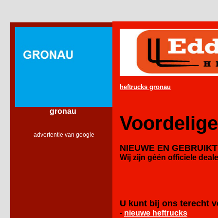
heftrucks gronau
gronau
Voordelige
advertentie van google
NIEUWE EN GEBRUIK
Wij zijn géén officiele
deale
U kunt bij ons terecht v
-
nieuwe heftrucks