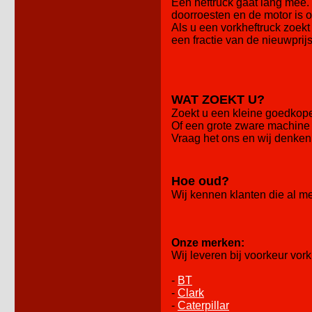
Een heftruck gaat lang mee. 
doorroesten en de motor is 
Als u een vorkheftruck zoekt
een fractie van de nieuwprij
WAT ZOEKT U?
Zoekt u een kleine goedkope 
Of een grote zware machine 
Vraag het ons en wij denken
Hoe oud?
Wij kennen klanten die al m
Onze merken:
Wij leveren bij voorkeur vo
-
BT
-
Clark
-
Caterpillar