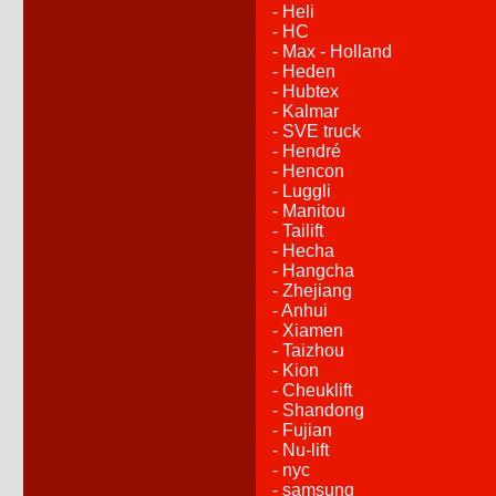
- Heli
- HC
- Max - Holland
- Heden
- Hubtex
- Kalmar
- SVE truck
- Hendré
- Hencon
- Luggli
- Manitou
- Tailift
- Hecha
- Hangcha
- Zhejiang
- Anhui
- Xiamen
- Taizhou
- Kion
- Cheuklift
- Shandong
- Fujian
- Nu-lift
- nyc
- samsung