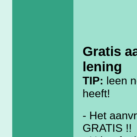
Gratis a
lening
TIP:
leen n
heeft!
- Het aanvr
GRATIS !!