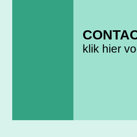
CONTA
klik hier v