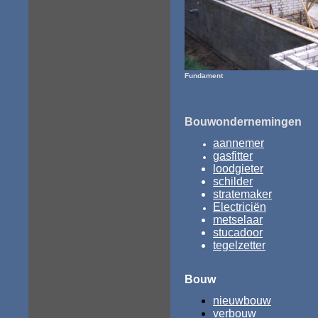
Fundament
Bouwondernemingen
aannemer
gasfitter
loodgieter
schilder
stratemaker
Electriciën
metselaar
stucadoor
tegelzetter
Bouw
nieuwbouw
verbouw