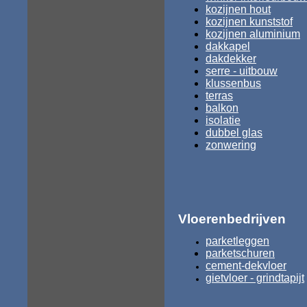
kozijnen hout
kozijnen kunststof
kozijnen aluminium
dakkapel
dakdekker
serre - uitbouw
klussenbus
terras
balkon
isolatie
dubbel glas
zonwering
Vloerenbedrijven
parketleggen
parketschuren
cement-dekvloer
gietvloer - grindtapijt