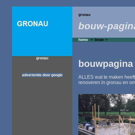
gronau
bouw-pagin
home
>
bouw >
gronau
bouwpagina
advertentie door google
ALLES wat te maken heef
renoveren in gronau en o