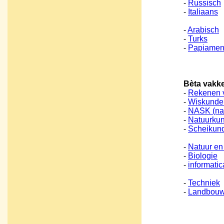
-
Russisch
-
Italiaans
-
Arabisch
-
Turks
-
Papiamen
Bèta vakk
-
Rekenen v
-
Wiskunde
-
NASK (nat
-
Natuurku
-
Scheikun
-
Natuur en
-
Biologie
-
informatica
-
Techniek
-
Landbou