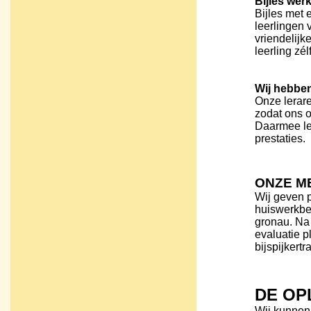
Bijles wérk
Bijles met 
leerlingen v
vriendelij
leerling zél
Wij hebben
Onze lerare
zodat ons 
Daarmee le
prestaties.
ONZE M
Wij geven p
huiswerkbeg
gronau. Na 
evaluatie p
bijspijkert
DE OP
Wij kunnen