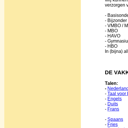
verzorgen v
- Basisonde
- Bijzonder
- VMBO / 
- MBO
- HAVO
- Gymnasi
- HBO
In (bijna) a
DE VAK
Talen:
-
Nederlan
-
Taal voor
-
Engels
-
Duits
-
Frans
-
Spaans
-
Fries