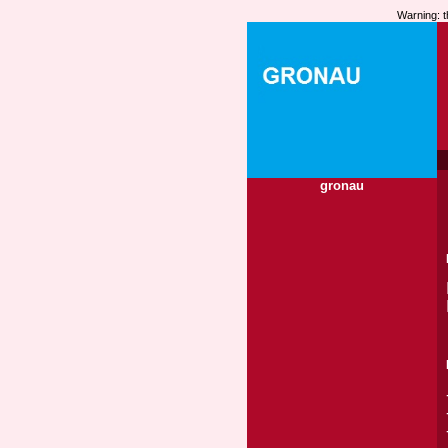
Warning: t
gronau