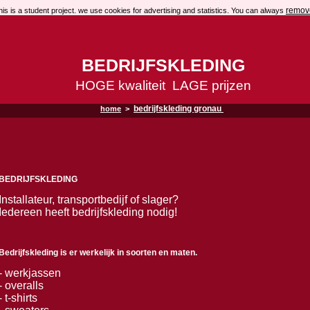
remov
his is a student project. we use cookies for advertising and statistics.
You can always
BEDRIJFSKLEDING
HOGE kwaliteit LAGE prijzen
bedrijfskleding gronau
home
>
BEDRIJFSKLEDING
Installateur, transportbedijf of slager?
Iedereen heeft bedrijfskleding nodig!
Bedrijfskleding is er werkelijk in soorten en maten.
- werkjassen
- overalls
- t-shirts