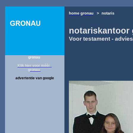
home gronau
> notaris
notariskantoor
Voor testament - advie
gronau
Klik hier voor méér
gronau
advertentie van google