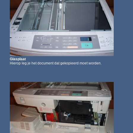
Glasplaat
Hierop leg je het document
dat gekopieerd moet worden.