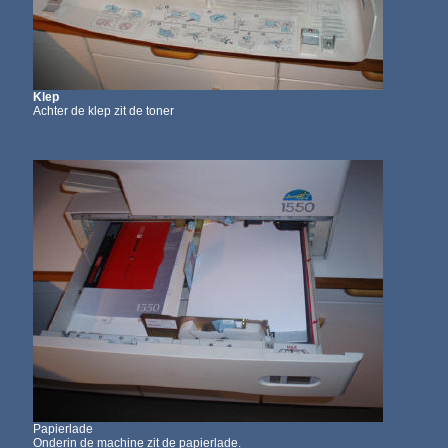
Klep
Achter de
klep zit de toner
Papierlade
Onderin de machine zit de papierlade.