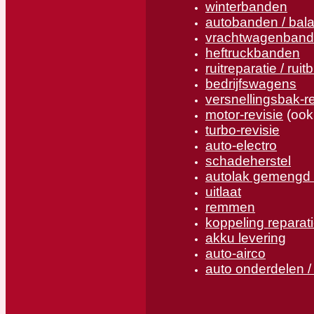
winterbanden
autobanden / bal
vrachtwagenban
heftruckbanden
ruitreparatie / ruit
bedrijfswagens
versnellingsbak-re
motor-revisie
(ook
turbo-revisie
auto-electro
schadeherstel
autolak gemengd 
uitlaat
remmen
koppeling reparat
akku levering
auto-airco
auto onderdelen /