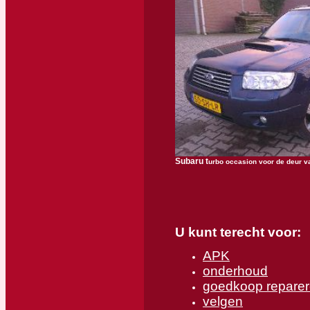
Subaru t
urbo occasion voor de deur v
U kunt terecht voor:
APK
onderhoud
goedkoop reparer
velgen