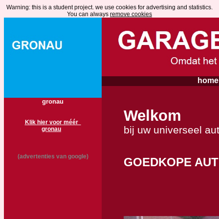
Warning: this is a student project. we use cookies for advertising and statistics.
You can alwa
ys
remove cookies
home 
gronau
Welkom
Klik hier voor méér
bij uw universeel au
gronau
(advertenties van google)
GOEDKOPE AUT